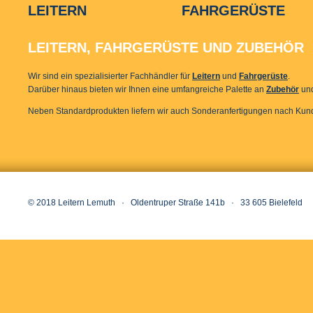
LEITERN
FAHRGERÜSTE
LEITERN, FAHRGERÜSTE UND ZUBEHÖR
Wir sind ein spezialisierter Fachhändler für
Leitern
und
Fahrgerüste
.
Darüber hinaus bieten wir Ihnen eine umfangreiche Palette an
Zubehör
un
Neben Standardprodukten liefern wir auch Sonderanfertigungen nach Ku
© 2018 Leitern Lemuth · Oldentruper Straße 141b · 33 605 Bielefeld