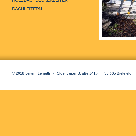
HOLZDACHDECKERLEITER
DACHLEITERN
© 2018 Leitern Lemuth · Oldentruper Straße 141b · 33 605 Bielefeld