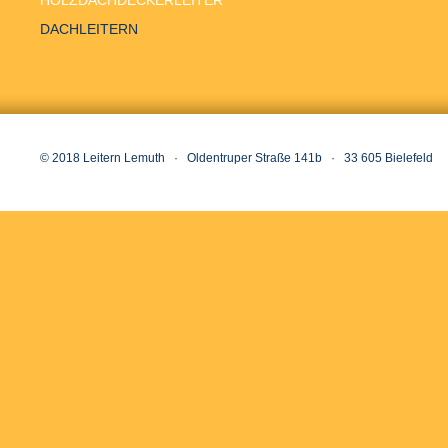
HOLZDACHDECKERLEITER
DACHLEITERN
© 2018 Leitern Lemuth · Oldentruper Straße 141b · 33 605 Bielefeld