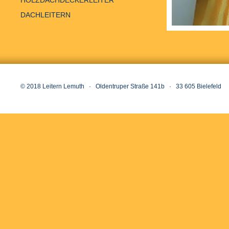
HOLZDACHDECKERLEITER
DACHLEITERN
© 2018 Leitern Lemuth · Oldentruper Straße 141b · 33 605 Bielefeld