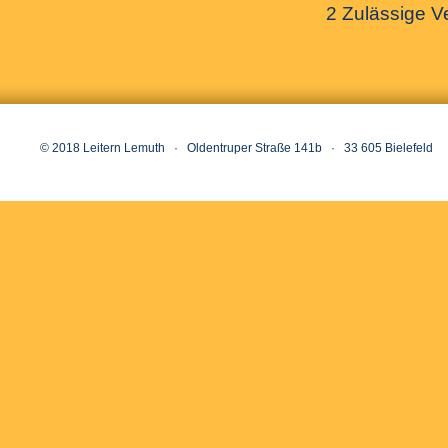
2 Zulässige V
© 2018 Leitern Lemuth · Oldentruper Straße 141b · 33 605 Bielefeld