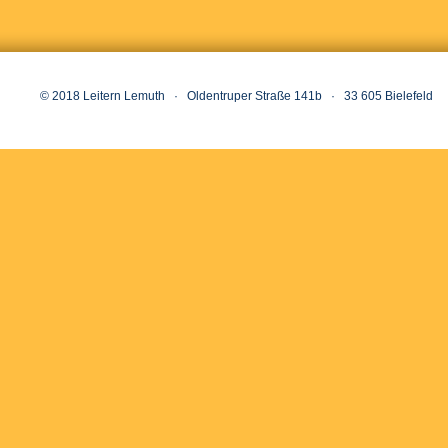
© 2018 Leitern Lemuth · Oldentruper Straße 141b · 33 605 Bielefeld